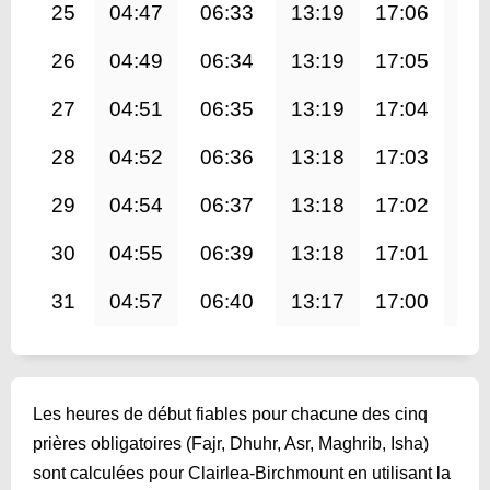
25
04:47
06:33
13:19
17:06
20
26
04:49
06:34
13:19
17:05
20
27
04:51
06:35
13:19
17:04
20
28
04:52
06:36
13:18
17:03
20
29
04:54
06:37
13:18
17:02
19
30
04:55
06:39
13:18
17:01
19
31
04:57
06:40
13:17
17:00
19
Les heures de début fiables pour chacune des cinq
prières obligatoires (Fajr, Dhuhr, Asr, Maghrib, Isha)
sont calculées pour Clairlea-Birchmount en utilisant la