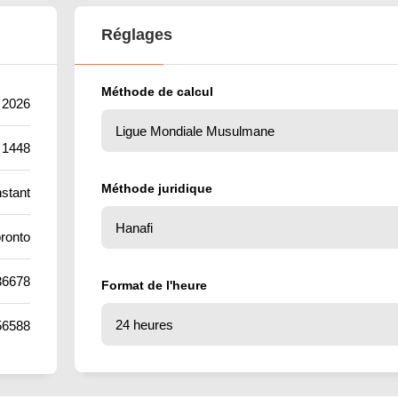
Réglages
Méthode de calcul
t 2026
 1448
Méthode juridique
stant
ronto
36678
Format de l'heure
56588