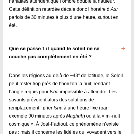
hanafites attendent que l’ombre double la hauteur.
Cette définition retardée décale donc l’horaire d’
Asr
parfois de 30 minutes à plus d’une heure, surtout en
été.
Que se passe-t-il quand le soleil ne se
couche pas complètement en été ?
Dans les régions au-delà de ~48° de latitude, le Soleil
peut rester trop près de l’horizon la nuit, rendant
l’angle requis pour
Isha
impossible à atteindre. Les
savants prévoient alors des solutions de
remplacement : prier
Isha
à une heure fixe (par
exemple 90 minutes après
Maghrib
) ou à la « mi-nuit
cosmique ». À Joal-Fadiout, ce phénomène n’existe
pas ; mais il concerne les fidèles qui voyagent vers le