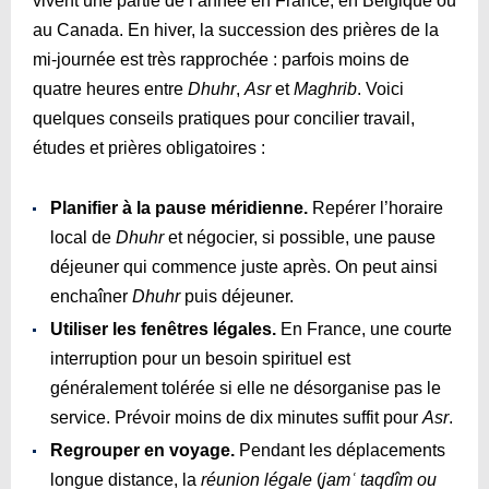
vivent une partie de l’année en France, en Belgique ou
au Canada. En hiver, la succession des prières de la
mi-journée est très rapprochée : parfois moins de
quatre heures entre
Dhuhr
,
Asr
et
Maghrib
. Voici
quelques conseils pratiques pour concilier travail,
études et prières obligatoires :
Planifier à la pause méridienne.
Repérer l’horaire
local de
Dhuhr
et négocier, si possible, une pause
déjeuner qui commence juste après. On peut ainsi
enchaîner
Dhuhr
puis déjeuner.
Utiliser les fenêtres légales.
En France, une courte
interruption pour un besoin spirituel est
généralement tolérée si elle ne désorganise pas le
service. Prévoir moins de dix minutes suffit pour
Asr
.
Regrouper en voyage.
Pendant les déplacements
longue distance, la
réunion légale
(
jamʿ taqdîm ou