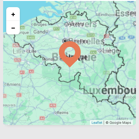
+
−
Leaflet
| © Google Maps