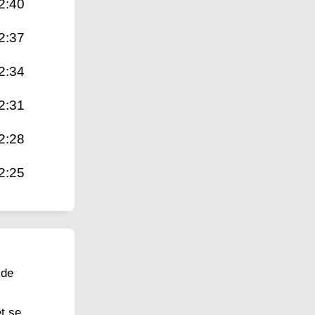
2:40
2:37
2:34
2:31
2:28
2:25
 de
et se