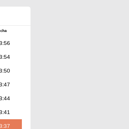
Icha
3:56
3:54
3:50
3:47
3:44
3:41
3:37