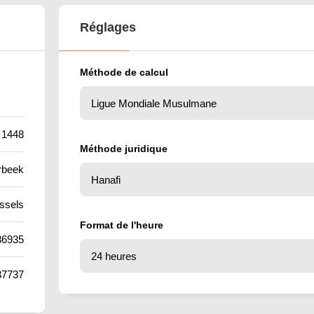
Réglages
Méthode de calcul
 1448
Méthode juridique
rbeek
ssels
Format de l'heure
86935
37737