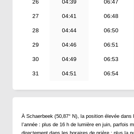
26
04:39
06:47
27
04:41
06:48
28
04:44
06:50
29
04:46
06:51
30
04:49
06:53
31
04:51
06:54
À Schaerbeek (50,87° N), la position élevée dans l’
l’année : plus de 16 h de lumière en juin, parfois 
directement dans les horaires de prière ; plus la nu