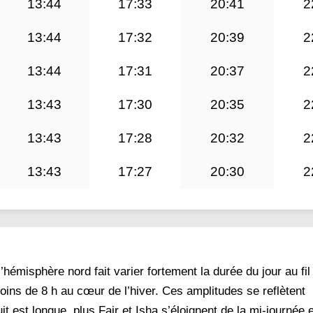
13:44
17:33
20:41
2
13:44
17:32
20:39
2
13:44
17:31
20:37
2
13:43
17:30
20:35
2
13:43
17:28
20:32
2
13:43
17:27
20:30
2
hémisphère nord fait varier fortement la durée du jour au fil
moins de 8 h au cœur de l’hiver. Ces amplitudes se reflètent
it est longue, plus Fajr et Isha s’éloignent de la mi-journée 