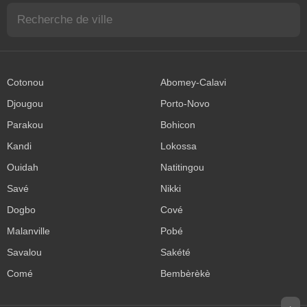
Cotonou
Abomey-Calavi
Djougou
Porto-Novo
Parakou
Bohicon
Kandi
Lokossa
Ouidah
Natitingou
Savé
Nikki
Dogbo
Cové
Malanville
Pobé
Savalou
Sakété
Comé
Bembèrèkè