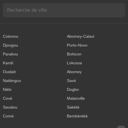
Cotonou
Abomey-Calavi
Djougou
Porto-Novo
Parakou
Bohicon
Kandi
Lokossa
Ouidah
Abomey
Natitingou
Savé
Nikki
Dogbo
Cové
Malanville
Savalou
Sakété
Comé
Bembèrèkè