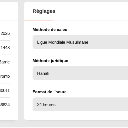
Réglages
Méthode de calcul
t 2026
 1448
Méthode juridique
Barrie
ronto
40011
Format de l'heure
66634