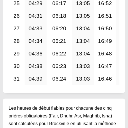
25
04:29
06:17
13:05
16:52
19
26
04:31
06:18
13:05
16:51
19
27
04:33
06:20
13:04
16:50
19
28
04:34
06:21
13:04
16:49
19
29
04:36
06:22
13:04
16:48
19
30
04:38
06:23
13:03
16:47
19
31
04:39
06:24
13:03
16:46
19
Les heures de début fiables pour chacune des cinq
prières obligatoires (Fajr, Dhuhr, Asr, Maghrib, Isha)
sont calculées pour Brockville en utilisant la méthode