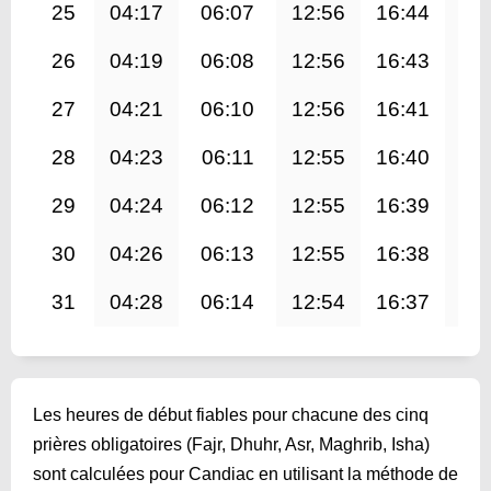
25
04:17
06:07
12:56
16:44
19
26
04:19
06:08
12:56
16:43
19
27
04:21
06:10
12:56
16:41
19
28
04:23
06:11
12:55
16:40
19
29
04:24
06:12
12:55
16:39
19
30
04:26
06:13
12:55
16:38
19
31
04:28
06:14
12:54
16:37
19
Les heures de début fiables pour chacune des cinq
prières obligatoires (Fajr, Dhuhr, Asr, Maghrib, Isha)
sont calculées pour Candiac en utilisant la méthode de