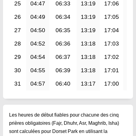
25
04:47
06:33
13:19
17:06
20
26
04:49
06:34
13:19
17:05
20
27
04:50
06:35
13:19
17:04
20
28
04:52
06:36
13:18
17:03
20
29
04:54
06:37
13:18
17:02
19
30
04:55
06:39
13:18
17:01
19
31
04:57
06:40
13:17
17:00
19
Les heures de début fiables pour chacune des cinq
prières obligatoires (Fajr, Dhuhr, Asr, Maghrib, Isha)
sont calculées pour Dorset Park en utilisant la