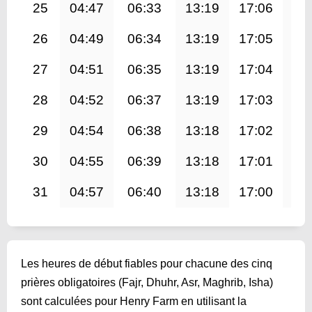
25
04:47
06:33
13:19
17:06
20
26
04:49
06:34
13:19
17:05
20
27
04:51
06:35
13:19
17:04
20
28
04:52
06:37
13:19
17:03
20
29
04:54
06:38
13:18
17:02
19
30
04:55
06:39
13:18
17:01
19
31
04:57
06:40
13:18
17:00
19
Les heures de début fiables pour chacune des cinq
prières obligatoires (Fajr, Dhuhr, Asr, Maghrib, Isha)
sont calculées pour Henry Farm en utilisant la