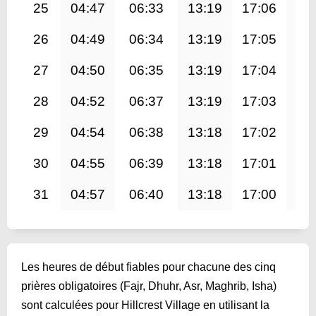
25
04:47
06:33
13:19
17:06
20
26
04:49
06:34
13:19
17:05
20
27
04:50
06:35
13:19
17:04
20
28
04:52
06:37
13:19
17:03
20
29
04:54
06:38
13:18
17:02
19
30
04:55
06:39
13:18
17:01
19
31
04:57
06:40
13:18
17:00
19
Les heures de début fiables pour chacune des cinq
prières obligatoires (Fajr, Dhuhr, Asr, Maghrib, Isha)
sont calculées pour Hillcrest Village en utilisant la