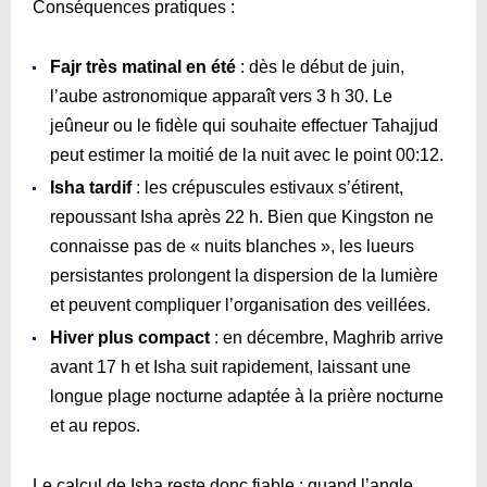
Conséquences pratiques :
Fajr très matinal en été
: dès le début de juin,
l’aube astronomique apparaît vers 3 h 30. Le
jeûneur ou le fidèle qui souhaite effectuer Tahajjud
peut estimer la moitié de la nuit avec le point
00:12
.
Isha tardif
: les crépuscules estivaux s’étirent,
repoussant Isha après 22 h. Bien que Kingston ne
connaisse pas de « nuits blanches », les lueurs
persistantes prolongent la dispersion de la lumière
et peuvent compliquer l’organisation des veillées.
Hiver plus compact
: en décembre, Maghrib arrive
avant 17 h et Isha suit rapidement, laissant une
longue plage nocturne adaptée à la prière nocturne
et au repos.
Le calcul de Isha reste donc fiable : quand l’angle