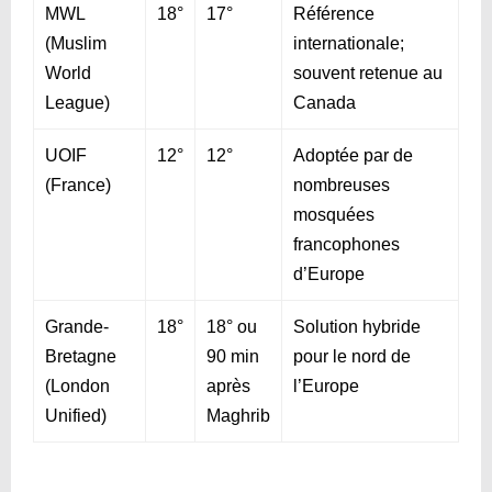
MWL
18°
17°
Référence
(Muslim
internationale;
World
souvent retenue au
League)
Canada
UOIF
12°
12°
Adoptée par de
(France)
nombreuses
mosquées
francophones
d’Europe
Grande-
18°
18° ou
Solution hybride
Bretagne
90 min
pour le nord de
(London
après
l’Europe
Unified)
Maghrib