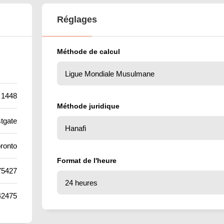
Réglages
Méthode de calcul
 1448
Méthode juridique
tgate
ronto
Format de l'heure
75427
42475