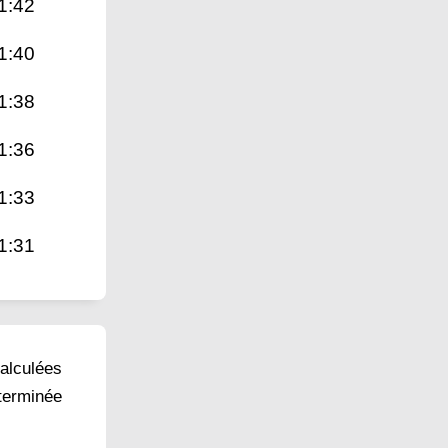
1:42
1:40
1:38
1:36
1:33
1:31
calculées
éterminée