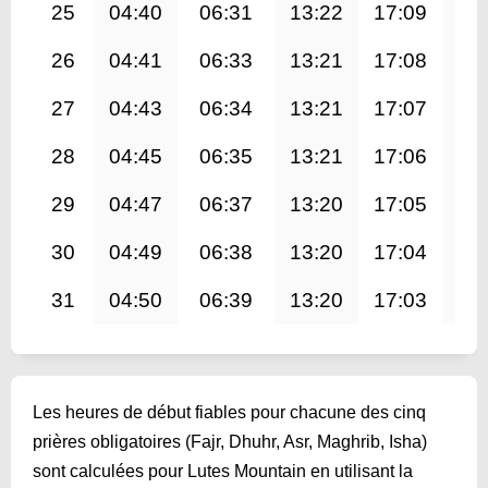
25
04:40
06:31
13:22
17:09
20
26
04:41
06:33
13:21
17:08
20
27
04:43
06:34
13:21
17:07
20
28
04:45
06:35
13:21
17:06
20
29
04:47
06:37
13:20
17:05
20
30
04:49
06:38
13:20
17:04
20
31
04:50
06:39
13:20
17:03
20
Les heures de début fiables pour chacune des cinq
prières obligatoires (Fajr, Dhuhr, Asr, Maghrib, Isha)
sont calculées pour Lutes Mountain en utilisant la