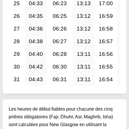
25
04:33
06:23
13:13
17:00
20
26
04:35
06:25
13:12
16:59
19
27
04:36
06:26
13:12
16:58
19
28
04:38
06:27
13:12
16:57
19
29
04:40
06:28
13:11
16:56
19
30
04:42
06:30
13:11
16:55
19
31
04:43
06:31
13:11
16:54
19
Les heures de début fiables pour chacune des cinq
prières obligatoires (Fajr, Dhuhr, Asr, Maghrib, Isha)
sont calculées pour New Glasgow en utilisant la