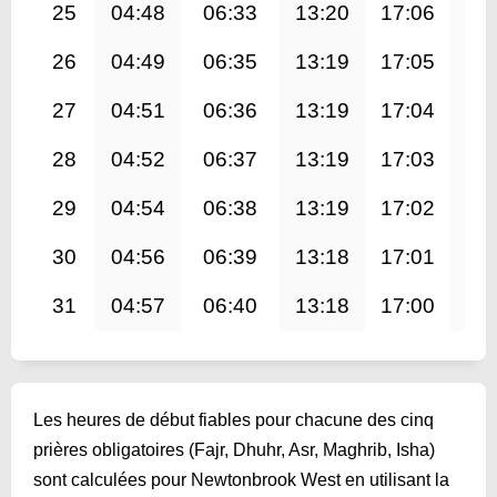
25
04:48
06:33
13:20
17:06
20
26
04:49
06:35
13:19
17:05
20
27
04:51
06:36
13:19
17:04
20
28
04:52
06:37
13:19
17:03
20
29
04:54
06:38
13:19
17:02
19
30
04:56
06:39
13:18
17:01
19
31
04:57
06:40
13:18
17:00
19
Les heures de début fiables pour chacune des cinq
prières obligatoires (Fajr, Dhuhr, Asr, Maghrib, Isha)
sont calculées pour Newtonbrook West en utilisant la