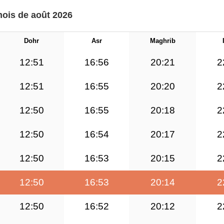
mois de août 2026
Dohr
Asr
Maghrib
12:51
16:56
20:21
2
12:51
16:55
20:20
2
12:50
16:55
20:18
2
12:50
16:54
20:17
2
12:50
16:53
20:15
2
12:50
16:53
20:14
2
12:50
16:52
20:12
2