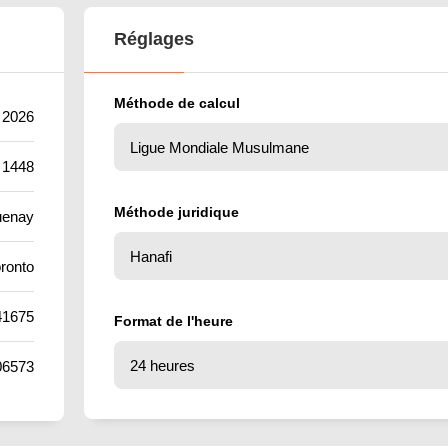
Réglages
Méthode de calcul
t 2026
 1448
Méthode juridique
uenay
ronto
41675
Format de l'heure
06573