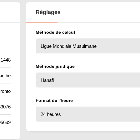
Réglages
Méthode de calcul
 1448
Méthode juridique
inthe
ronto
Format de l'heure
63076
95699