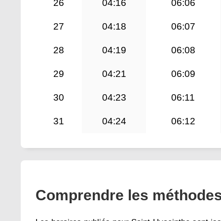
26
04:16
06:06
27
04:18
06:07
28
04:19
06:08
29
04:21
06:09
30
04:23
06:11
31
04:24
06:12
Comprendre les méthodes d