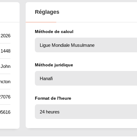
Réglages
Méthode de calcul
t 2026
 1448
Méthode juridique
 John
ncton
27076
Format de l'heure
05616