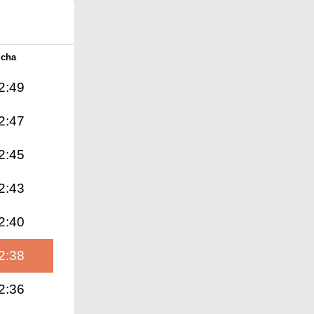
Icha
2:49
2:47
2:45
2:43
2:40
2:38
2:36