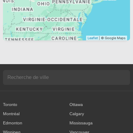
Leaflet
| © Google Maps
Toronto
Ottawa
Montréal
Calgary
Edmonton
Mississauga
Winnipeg
Vancouver