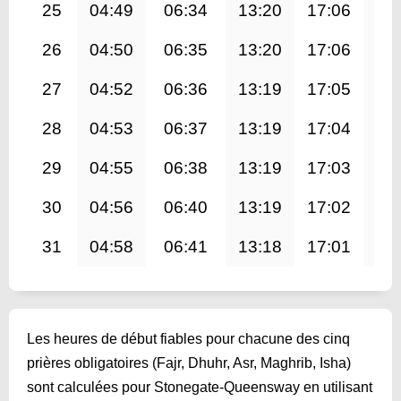
25
04:49
06:34
13:20
17:06
20
26
04:50
06:35
13:20
17:06
20
27
04:52
06:36
13:19
17:05
20
28
04:53
06:37
13:19
17:04
20
29
04:55
06:38
13:19
17:03
19
30
04:56
06:40
13:19
17:02
19
31
04:58
06:41
13:18
17:01
19
Les heures de début fiables pour chacune des cinq
prières obligatoires (Fajr, Dhuhr, Asr, Maghrib, Isha)
sont calculées pour Stonegate-Queensway en utilisant