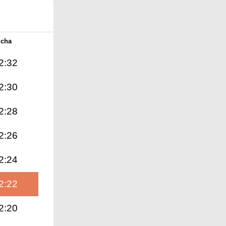
Icha
2:32
2:30
2:28
2:26
2:24
2:22
2:20