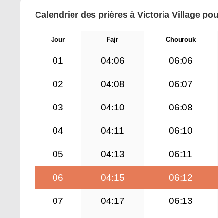
Calendrier des prières à Victoria Village po
Jour
Fajr
Chourouk
01
04:06
06:06
02
04:08
06:07
03
04:10
06:08
04
04:11
06:10
05
04:13
06:11
06
04:15
06:12
07
04:17
06:13