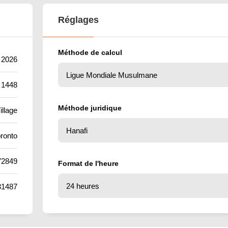
Réglages
Méthode de calcul
t 2026
 1448
Méthode juridique
illage
ronto
72849
Format de l'heure
31487