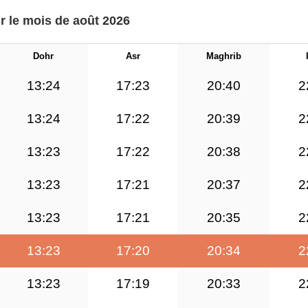
ur le mois de août 2026
Dohr
Asr
Maghrib
13:24
17:23
20:40
2
13:24
17:22
20:39
2
13:23
17:22
20:38
2
13:23
17:21
20:37
2
13:23
17:21
20:35
2
13:23
17:20
20:34
2
13:23
17:19
20:33
2