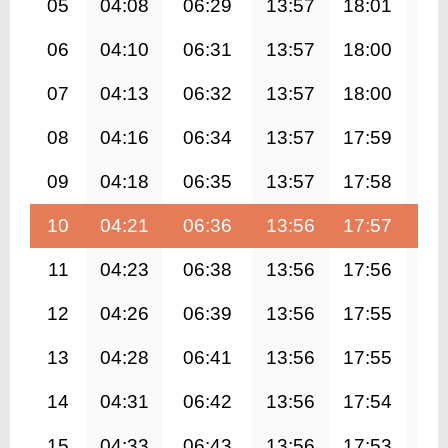
05
04:08
06:29
13:57
18:01
21
06
04:10
06:31
13:57
18:00
21
07
04:13
06:32
13:57
18:00
21
08
04:16
06:34
13:57
17:59
21
09
04:18
06:35
13:57
17:58
21
10
04:21
06:36
13:56
17:57
21
11
04:23
06:38
13:56
17:56
21
12
04:26
06:39
13:56
17:55
21
13
04:28
06:41
13:56
17:55
21
14
04:31
06:42
13:56
17:54
21
15
04:33
06:43
13:56
17:53
21