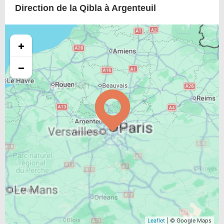
Direction de la Qibla à Argenteuil
+
−
Leaflet
| © Google Maps