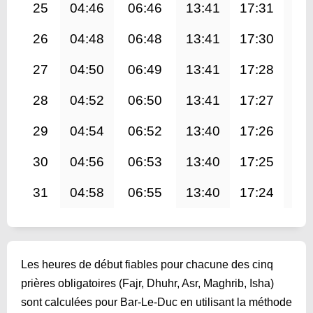
25
04:46
06:46
13:41
17:31
20
26
04:48
06:48
13:41
17:30
20
27
04:50
06:49
13:41
17:28
20
28
04:52
06:50
13:41
17:27
20
29
04:54
06:52
13:40
17:26
20
30
04:56
06:53
13:40
17:25
20
31
04:58
06:55
13:40
17:24
20
Les heures de début fiables pour chacune des cinq
prières obligatoires (Fajr, Dhuhr, Asr, Maghrib, Isha)
sont calculées pour Bar-Le-Duc en utilisant la méthode