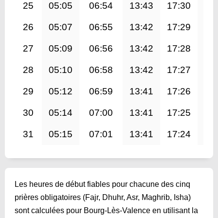
25
05:05
06:54
13:43
17:30
20
26
05:07
06:55
13:42
17:29
20
27
05:09
06:56
13:42
17:28
20
28
05:10
06:58
13:42
17:27
20
29
05:12
06:59
13:41
17:26
20
30
05:14
07:00
13:41
17:25
20
31
05:15
07:01
13:41
17:24
20
Les heures de début fiables pour chacune des cinq
prières obligatoires (Fajr, Dhuhr, Asr, Maghrib, Isha)
sont calculées pour Bourg-Lès-Valence en utilisant la