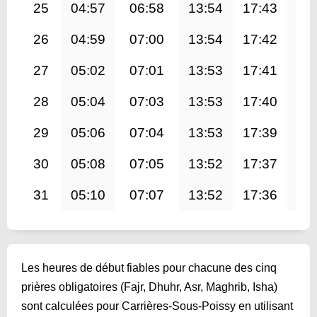
25
04:57
06:58
13:54
17:43
20
26
04:59
07:00
13:54
17:42
20
27
05:02
07:01
13:53
17:41
20
28
05:04
07:03
13:53
17:40
20
29
05:06
07:04
13:53
17:39
20
30
05:08
07:05
13:52
17:37
20
31
05:10
07:07
13:52
17:36
20
Les heures de début fiables pour chacune des cinq
prières obligatoires (Fajr, Dhuhr, Asr, Maghrib, Isha)
sont calculées pour Carrières-Sous-Poissy en utilisant