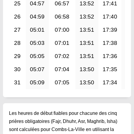
25
04:57
06:57
13:52
17:41
20
26
04:59
06:58
13:52
17:40
20
27
05:01
07:00
13:51
17:39
20
28
05:03
07:01
13:51
17:38
20
29
05:05
07:02
13:51
17:36
20
30
05:07
07:04
13:50
17:35
20
31
05:09
07:05
13:50
17:34
20
Les heures de début fiables pour chacune des cinq
prières obligatoires (Fajr, Dhuhr, Asr, Maghrib, Isha)
sont calculées pour Combs-La-Ville en utilisant la