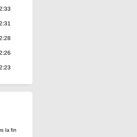
2:33
2:31
2:28
2:26
2:23
s la fin