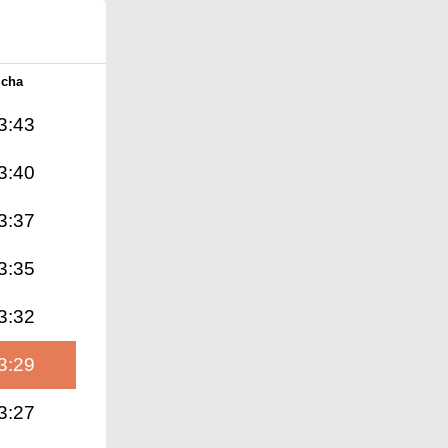
Icha
3:43
3:40
3:37
3:35
3:32
3:29
3:27