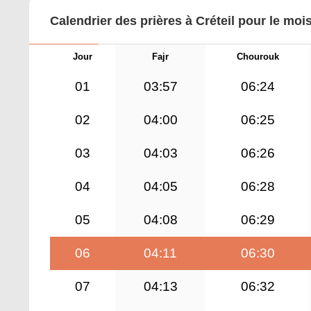
Calendrier des prières à Créteil pour le moi
Jour
Fajr
Chourouk
01
03:57
06:24
02
04:00
06:25
03
04:03
06:26
04
04:05
06:28
05
04:08
06:29
06
04:11
06:30
07
04:13
06:32