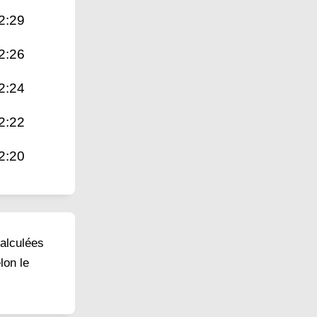
2:29
2:26
2:24
2:22
2:20
calculées
lon le