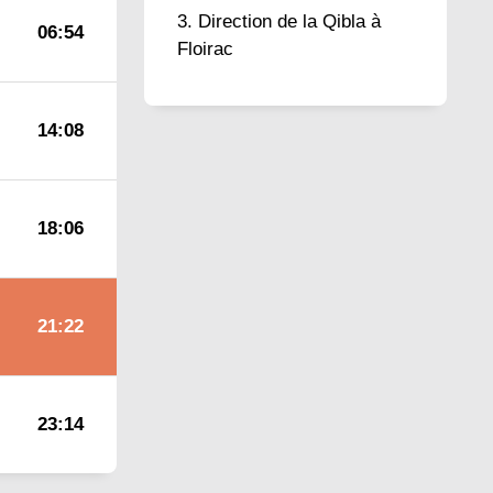
Direction de la Qibla à
06:54
Floirac
14:08
18:06
21:22
23:14