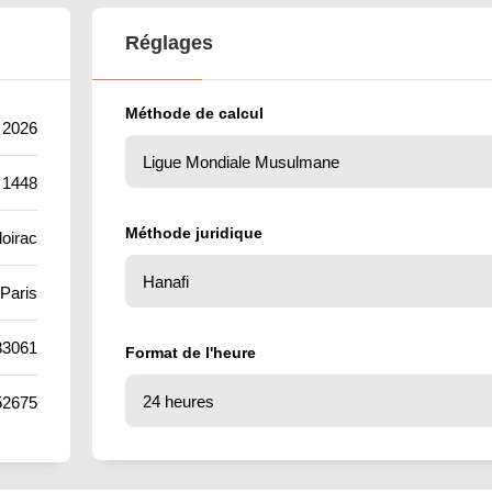
Réglages
Méthode de calcul
t 2026
 1448
Méthode juridique
loirac
Paris
83061
Format de l'heure
52675