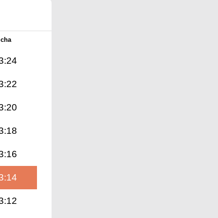
Icha
3:24
3:22
3:20
3:18
3:16
3:14
3:12