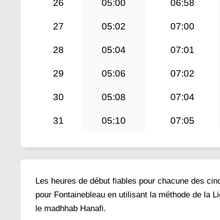
26
05:00
06:58
27
05:02
07:00
28
05:04
07:01
29
05:06
07:02
30
05:08
07:04
31
05:10
07:05
Les heures de début fiables pour chacune des cinq 
pour Fontainebleau en utilisant la méthode de la L
le madhhab Hanafi.