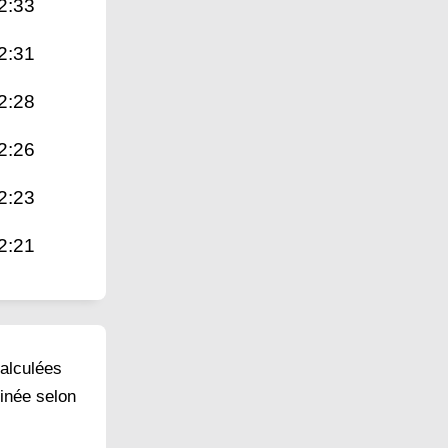
2:33
2:31
2:28
2:26
2:23
2:21
calculées
minée selon