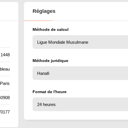
Réglages
Méthode de calcul
 1448
Méthode juridique
bleau
Paris
Format de l'heure
40908
70177