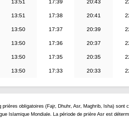
13:51
17:39
20:43
2
13:51
17:38
20:41
2
13:50
17:37
20:39
2
13:50
17:36
20:37
2
13:50
17:35
20:35
2
13:50
17:33
20:33
2
prières obligatoires (Fajr, Dhuhr, Asr, Maghrib, Isha) sont 
igue Islamique Mondiale. La période de prière Asr est déter