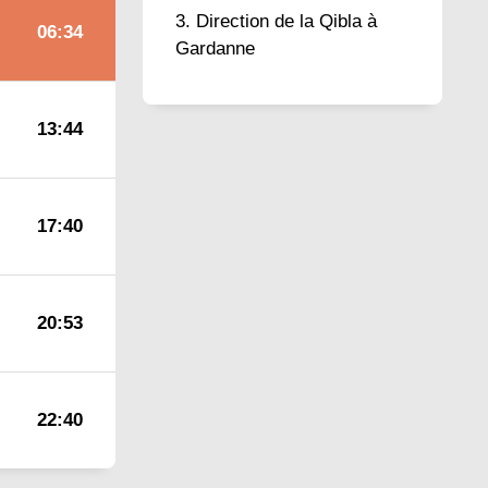
Direction de la Qibla à
06:34
Gardanne
13:44
17:40
20:53
22:40