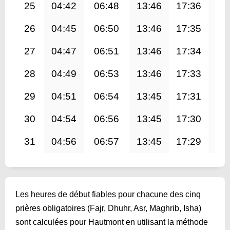
25
04:42
06:48
13:46
17:36
20
26
04:45
06:50
13:46
17:35
20
27
04:47
06:51
13:46
17:34
20
28
04:49
06:53
13:46
17:33
20
29
04:51
06:54
13:45
17:31
20
30
04:54
06:56
13:45
17:30
20
31
04:56
06:57
13:45
17:29
20
Les heures de début fiables pour chacune des cinq
prières obligatoires (Fajr, Dhuhr, Asr, Maghrib, Isha)
sont calculées pour Hautmont en utilisant la méthode