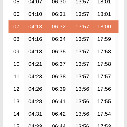
05
04:07
06:30
13:57
18:01
21
06
04:10
06:31
13:57
18:01
21
07
04:13
06:32
13:57
18:00
21
08
04:16
06:34
13:57
17:59
21
09
04:18
06:35
13:57
17:58
21
10
04:21
06:37
13:57
17:58
21
11
04:23
06:38
13:57
17:57
21
12
04:26
06:39
13:56
17:56
21
13
04:28
06:41
13:56
17:55
21
14
04:31
06:42
13:56
17:54
21
15
04:33
06:44
13:56
17:53
21