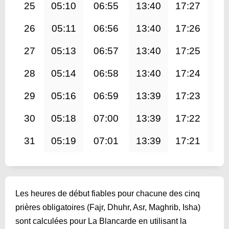
25
05:10
06:55
13:40
17:27
20
26
05:11
06:56
13:40
17:26
20
27
05:13
06:57
13:40
17:25
20
28
05:14
06:58
13:40
17:24
20
29
05:16
06:59
13:39
17:23
20
30
05:18
07:00
13:39
17:22
20
31
05:19
07:01
13:39
17:21
20
Les heures de début fiables pour chacune des cinq
prières obligatoires (Fajr, Dhuhr, Asr, Maghrib, Isha)
sont calculées pour La Blancarde en utilisant la