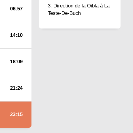
Direction de la Qibla à La
06:57
Teste-De-Buch
14:10
18:09
21:24
23:15