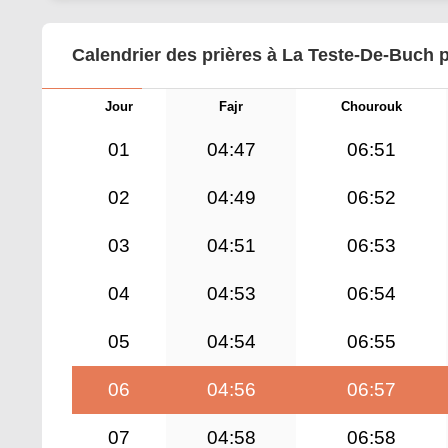
Calendrier des prières à La Teste-De-Buch 
Jour
Fajr
Chourouk
01
04:47
06:51
02
04:49
06:52
03
04:51
06:53
04
04:53
06:54
05
04:54
06:55
06
04:56
06:57
07
04:58
06:58