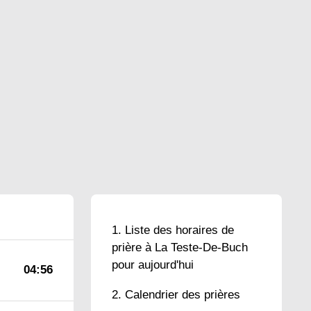
Liste des horaires de
prière à La Teste-De-Buch
pour aujourd'hui
04:56
Calendrier des prières