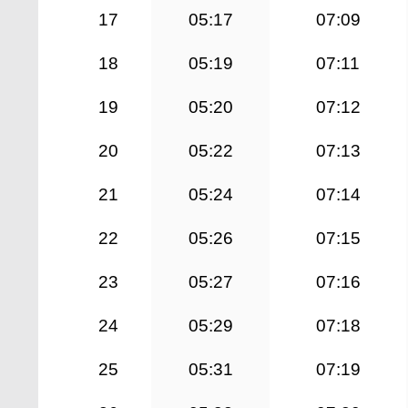
17
05:17
07:09
18
05:19
07:11
19
05:20
07:12
20
05:22
07:13
21
05:24
07:14
22
05:26
07:15
23
05:27
07:16
24
05:29
07:18
25
05:31
07:19