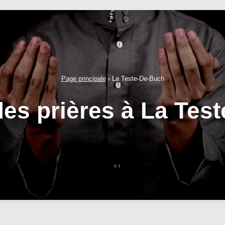
Page principale
›
La Teste-De-Buch
des prières à La Tes