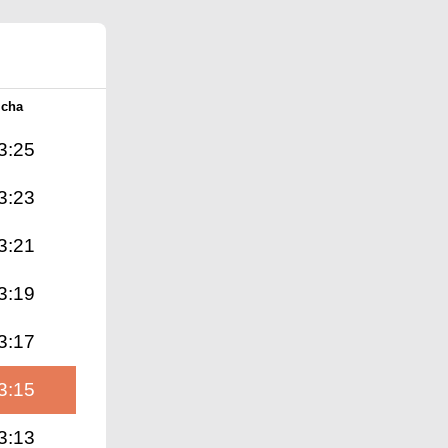
Icha
3:25
3:23
3:21
3:19
3:17
3:15
3:13