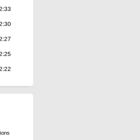
2:33
2:30
2:27
2:25
2:22
tions