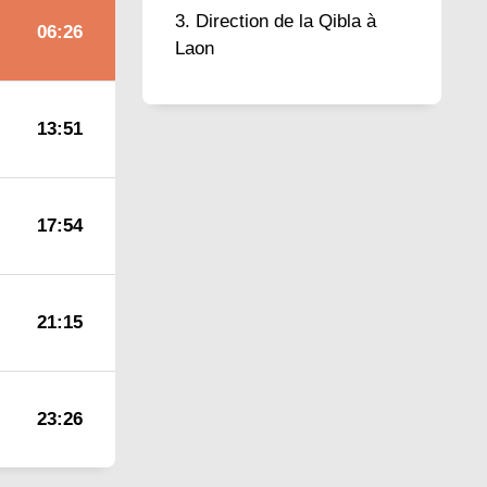
Direction de la Qibla à
06:26
Laon
13:51
17:54
21:15
23:26