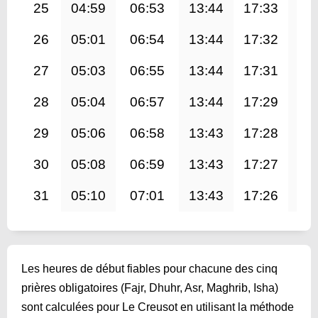
25
04:59
06:53
13:44
17:33
20
26
05:01
06:54
13:44
17:32
20
27
05:03
06:55
13:44
17:31
20
28
05:04
06:57
13:44
17:29
20
29
05:06
06:58
13:43
17:28
20
30
05:08
06:59
13:43
17:27
20
31
05:10
07:01
13:43
17:26
20
Les heures de début fiables pour chacune des cinq
prières obligatoires (Fajr, Dhuhr, Asr, Maghrib, Isha)
sont calculées pour Le Creusot en utilisant la méthode