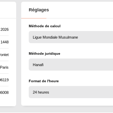
Réglages
Méthode de calcul
t 2026
 1448
Méthode juridique
ontet
Paris
96119
Format de l'heure
86008