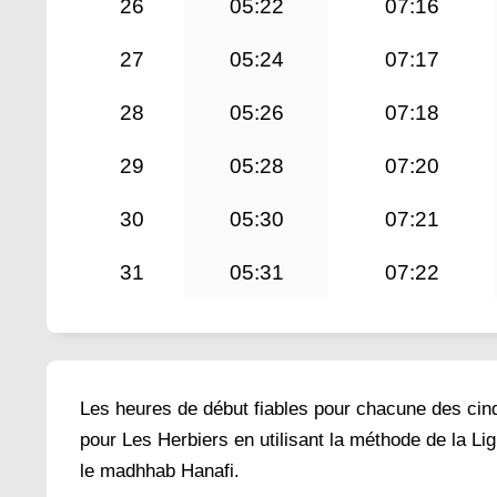
26
05:22
07:16
27
05:24
07:17
28
05:26
07:18
29
05:28
07:20
30
05:30
07:21
31
05:31
07:22
Les heures de début fiables pour chacune des cinq 
pour Les Herbiers en utilisant la méthode de la Li
le madhhab Hanafi.