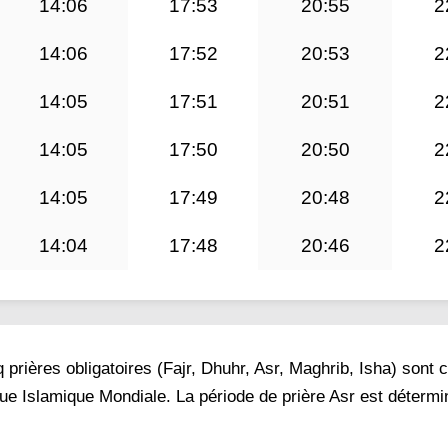
14:06
17:53
20:55
2
14:06
17:52
20:53
2
14:05
17:51
20:51
2
14:05
17:50
20:50
2
14:05
17:49
20:48
2
14:04
17:48
20:46
2
prières obligatoires (Fajr, Dhuhr, Asr, Maghrib, Isha) sont 
gue Islamique Mondiale. La période de prière Asr est déterm