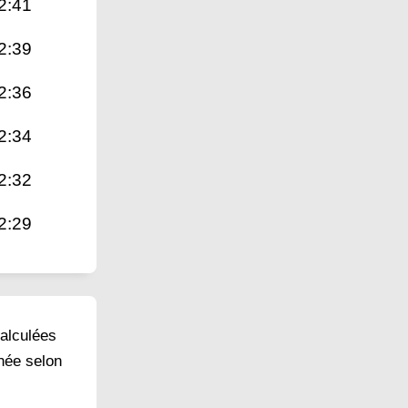
2:41
2:39
2:36
2:34
2:32
2:29
calculées
inée selon