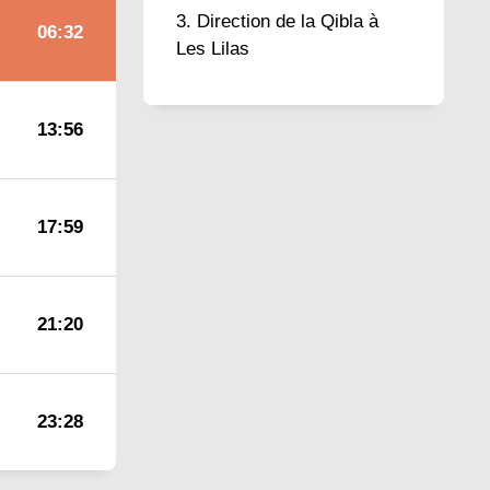
Direction de la Qibla à
06:32
Les Lilas
13:56
17:59
21:20
23:28