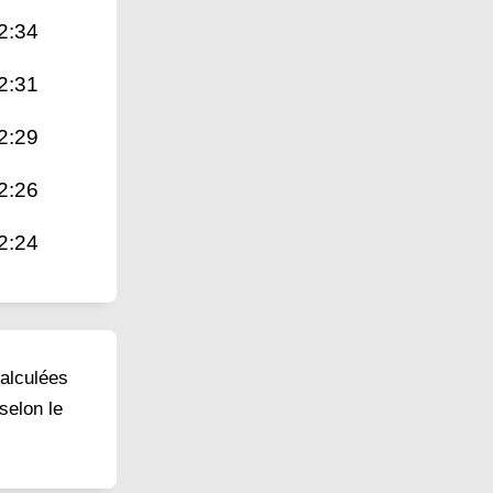
2:34
2:31
2:29
2:26
2:24
calculées
selon le