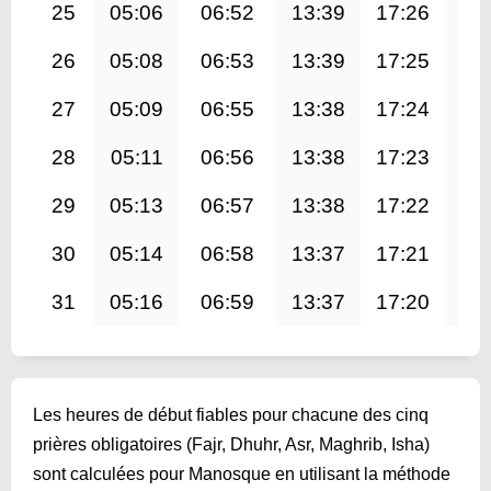
25
05:06
06:52
13:39
17:26
20
26
05:08
06:53
13:39
17:25
20
27
05:09
06:55
13:38
17:24
20
28
05:11
06:56
13:38
17:23
20
29
05:13
06:57
13:38
17:22
20
30
05:14
06:58
13:37
17:21
20
31
05:16
06:59
13:37
17:20
20
Les heures de début fiables pour chacune des cinq
prières obligatoires (Fajr, Dhuhr, Asr, Maghrib, Isha)
sont calculées pour Manosque en utilisant la méthode