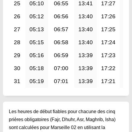
25
05:10
06:55
13:41
17:27
20
26
05:12
06:56
13:40
17:26
20
27
05:13
06:57
13:40
17:25
20
28
05:15
06:58
13:40
17:24
20
29
05:16
06:59
13:39
17:23
20
30
05:18
07:00
13:39
17:22
20
31
05:19
07:01
13:39
17:21
20
Les heures de début fiables pour chacune des cinq
prières obligatoires (Fajr, Dhuhr, Asr, Maghrib, Isha)
sont calculées pour Marseille 02 en utilisant la