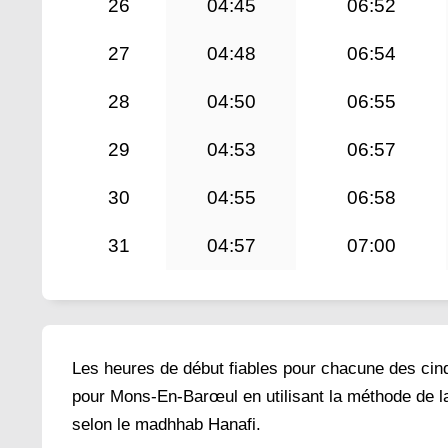
26
04:45
06:52
27
04:48
06:54
28
04:50
06:55
29
04:53
06:57
30
04:55
06:58
31
04:57
07:00
Les heures de début fiables pour chacune des cinq 
pour Mons-En-Barœul en utilisant la méthode de la
selon le madhhab Hanafi.