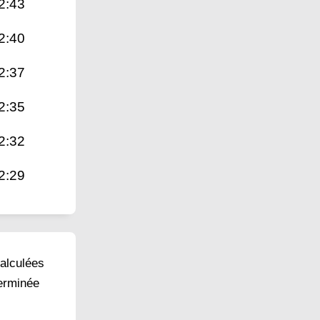
2:43
2:40
2:37
2:35
2:32
2:29
calculées
terminée