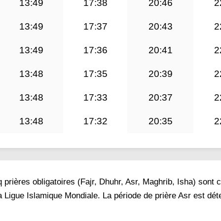
13:49
17:38
20:46
2
13:49
17:37
20:43
2
13:49
17:36
20:41
2
13:48
17:35
20:39
2
13:48
17:33
20:37
2
13:48
17:32
20:35
2
prières obligatoires (Fajr, Dhuhr, Asr, Maghrib, Isha) sont 
 Ligue Islamique Mondiale. La période de prière Asr est dé