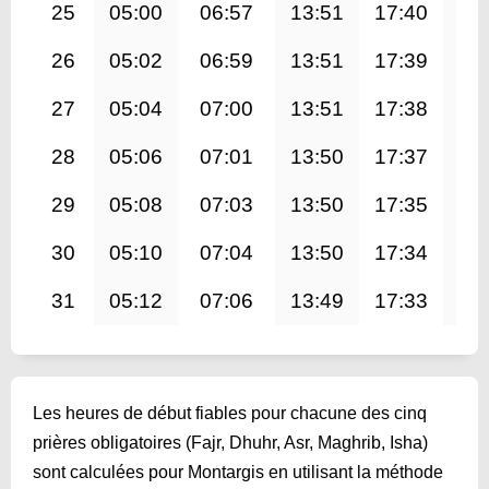
25
05:00
06:57
13:51
17:40
20
26
05:02
06:59
13:51
17:39
20
27
05:04
07:00
13:51
17:38
20
28
05:06
07:01
13:50
17:37
20
29
05:08
07:03
13:50
17:35
20
30
05:10
07:04
13:50
17:34
20
31
05:12
07:06
13:49
17:33
20
Les heures de début fiables pour chacune des cinq
prières obligatoires (Fajr, Dhuhr, Asr, Maghrib, Isha)
sont calculées pour Montargis en utilisant la méthode