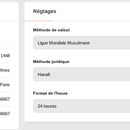
Réglages
Méthode de calcul
 1448
Méthode juridique
Mines
Paris
Format de l'heure
66667
36667