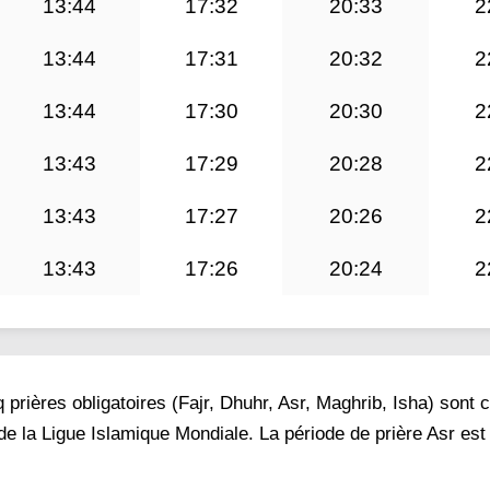
13:44
17:32
20:33
2
13:44
17:31
20:32
2
13:44
17:30
20:30
2
13:43
17:29
20:28
2
13:43
17:27
20:26
2
13:43
17:26
20:24
2
prières obligatoires (Fajr, Dhuhr, Asr, Maghrib, Isha) sont 
e la Ligue Islamique Mondiale. La période de prière Asr est