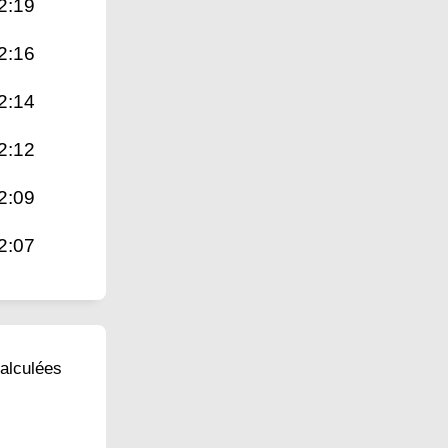
2:19
2:16
2:14
2:12
2:09
2:07
calculées