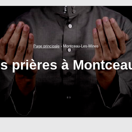
Page principale
›
Montceau-Les-Mines
es prières à Montcea