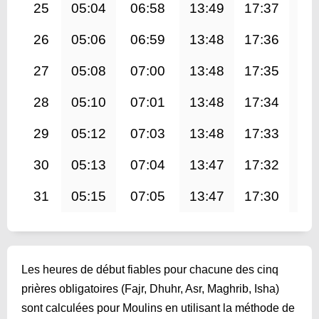
25
05:04
06:58
13:49
17:37
20
26
05:06
06:59
13:48
17:36
20
27
05:08
07:00
13:48
17:35
20
28
05:10
07:01
13:48
17:34
20
29
05:12
07:03
13:48
17:33
20
30
05:13
07:04
13:47
17:32
20
31
05:15
07:05
13:47
17:30
20
Les heures de début fiables pour chacune des cinq
prières obligatoires (Fajr, Dhuhr, Asr, Maghrib, Isha)
sont calculées pour Moulins en utilisant la méthode de