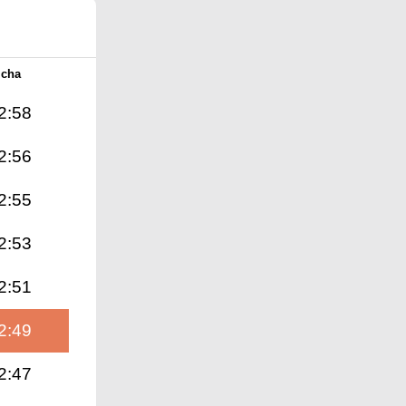
Icha
2:58
2:56
2:55
2:53
2:51
2:49
2:47