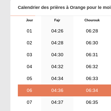
Calendrier des prières à Orange pour le mo
Jour
Fajr
Chourouk
01
04:26
06:28
02
04:28
06:30
03
04:30
06:31
04
04:32
06:32
05
04:34
06:33
06
04:36
06:34
07
04:37
06:35