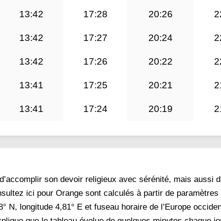
13:42
17:28
20:26
2
13:42
17:27
20:24
2
13:42
17:26
20:22
2
13:41
17:25
20:21
2
13:41
17:24
20:19
2
d’accomplir son devoir religieux avec sérénité, mais aussi d
sultez ici pour Orange sont calculés à partir de paramètres
8° N, longitude 4,81° E et fuseau horaire de l’Europe occident
 explique que le tableau évolue de quelques minutes chaque jo