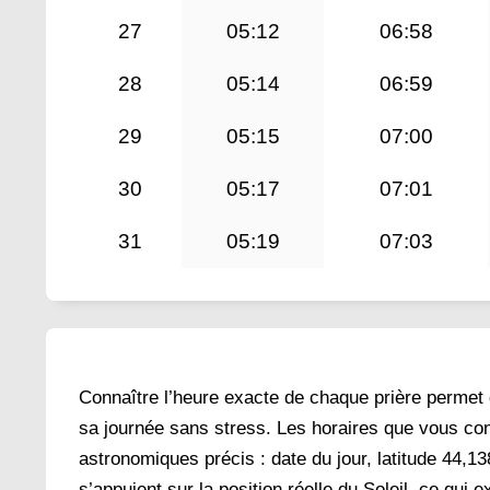
27
05:12
06:58
28
05:14
06:59
29
05:15
07:00
30
05:17
07:01
31
05:19
07:03
Connaître l’heure exacte de chaque prière permet 
sa journée sans stress. Les horaires que vous con
astronomiques précis : date du jour, latitude 44,13
s’appuient sur la position réelle du Soleil, ce qui