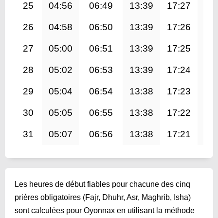
25
04:56
06:49
13:39
17:27
20
26
04:58
06:50
13:39
17:26
20
27
05:00
06:51
13:39
17:25
20
28
05:02
06:53
13:39
17:24
20
29
05:04
06:54
13:38
17:23
20
30
05:05
06:55
13:38
17:22
20
31
05:07
06:56
13:38
17:21
20
Les heures de début fiables pour chacune des cinq
prières obligatoires (Fajr, Dhuhr, Asr, Maghrib, Isha)
sont calculées pour Oyonnax en utilisant la méthode