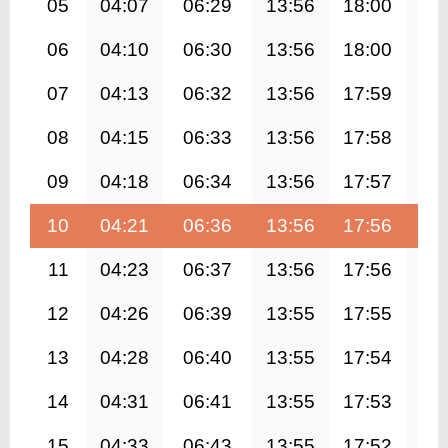
05
04:07
06:29
13:56
18:00
21
06
04:10
06:30
13:56
18:00
21
07
04:13
06:32
13:56
17:59
21
08
04:15
06:33
13:56
17:58
21
09
04:18
06:34
13:56
17:57
21
10
04:21
06:36
13:56
17:56
21
11
04:23
06:37
13:56
17:56
21
12
04:26
06:39
13:55
17:55
21
13
04:28
06:40
13:55
17:54
21
14
04:31
06:41
13:55
17:53
21
15
04:33
06:43
13:55
17:52
21